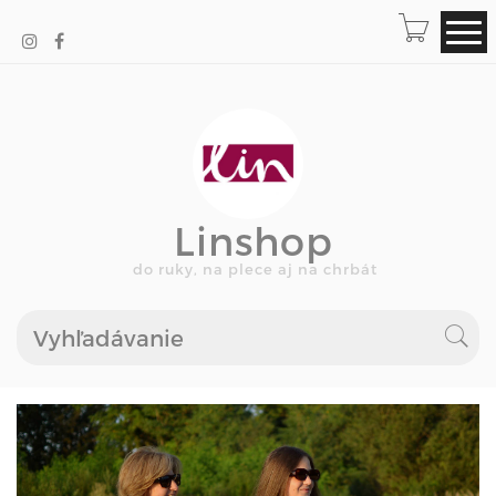
Linshop
do ruky, na plece aj na chrbát