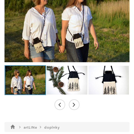
artLINe
doplnky