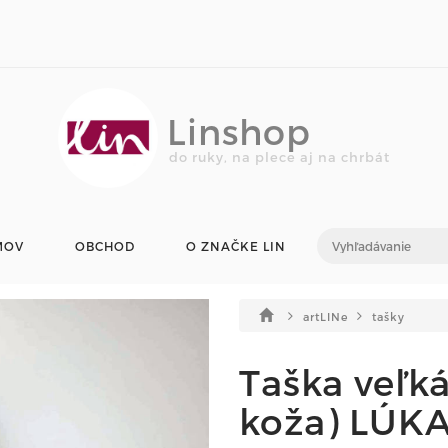
Linshop
do ruky, na plece aj na chrbát
MOV
OBCHOD
O ZNAČKE LIN
artLINe
tašky
Taška veľká
koža) LÚK