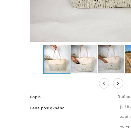
Ručne 
Popis
- je š
Cena poštovného
- zapí
- vo v