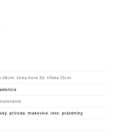
.
le 38cm, širka hore 52, hĺbka 12cm
ladenica
 maľovanie
ský
,
príroda
,
makovice
,
leto
,
prázdniny