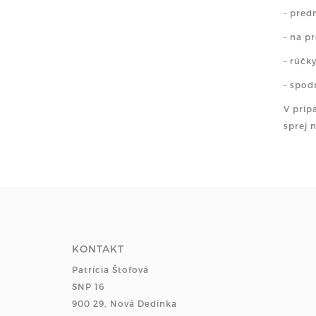
- pred
- na p
- rúčk
- spod
V príp
sprej 
KONTAKT
Patrícia Štofová
SNP 16
900 29, Nová Dedinka