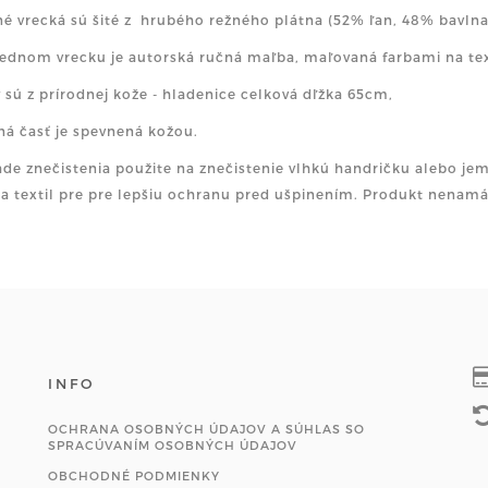
né vrecká sú šité z hrubého režného plátna (52% ľan, 48% bavlna
rednom vrecku je autorská ručná maľba, maľovaná farbami na te
y sú z prírodnej kože - hladenice celková dľžka 65cm,
ná časť je spevnená kožou.
ade znečistenia použite na znečistenie vlhkú handričku alebo 
na textil pre pre lepšiu ochranu pred ušpinením. Produkt nenamáč
INFO
OCHRANA OSOBNÝCH ÚDAJOV A SÚHLAS SO
SPRACÚVANÍM OSOBNÝCH ÚDAJOV
OBCHODNÉ PODMIENKY