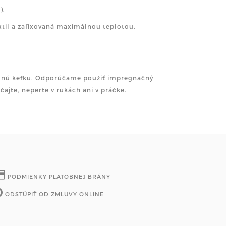
),
xtil a zafixovaná maximálnou teplotou.
jemnú kefku. Odporúčame použiť impregnačný
ajte, neperte v rukách ani v práčke.
PODMIENKY PLATOBNEJ BRÁNY
ODSTÚPIŤ OD ZMLUVY ONLINE