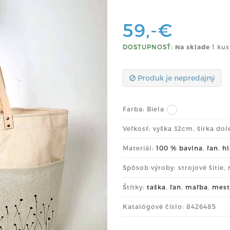
59,-€
DOSTUPNOSŤ:
Na sklade
1 kus
Produk je nepredajný
Farba:
Biela
Veľkosť: vyška 32cm, šírka do
Materiál:
100 % bavlna
,
ľan
,
h
Spôsob výroby: strojové šitie,
Štítky:
taška
,
ľan
,
maľba
,
mest
Katalógové číslo: 8426485