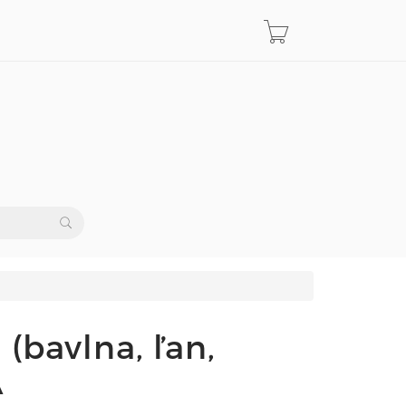
 (bavlna, ľan,
A