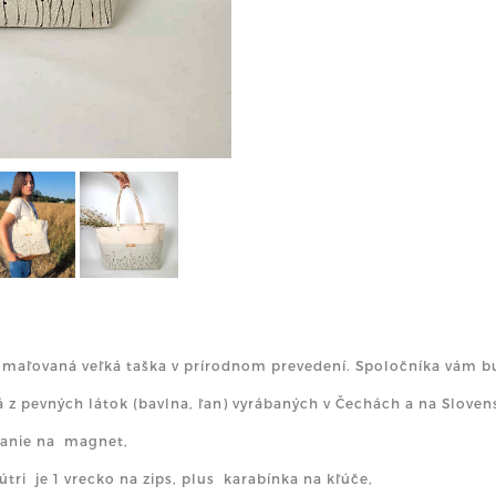
maľovaná veľká taška v prírodnom prevedení. Spoločníka vám bud
itá z pevných látok (bavlna, ľan) vyrábaných v Čechách a na Sloven
nanie na magnet,
nútri je 1 vrecko na zips, plus karabínka na kľúče,