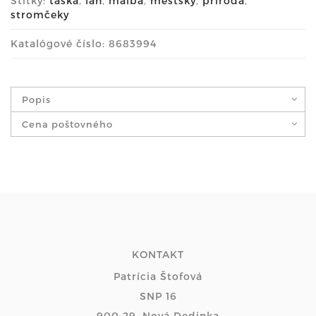
Štítky:
taška
,
ľan
,
maľba
,
mestský
,
príroda
,
stromčeky
Katalógové číslo: 8683994
Popis
Cena poštovného
KONTAKT
Patrícia Štofová
SNP 16
900 29, Nová Dedinka