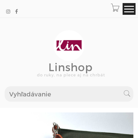
Linshop
do ruky, na plece aj na chrbát