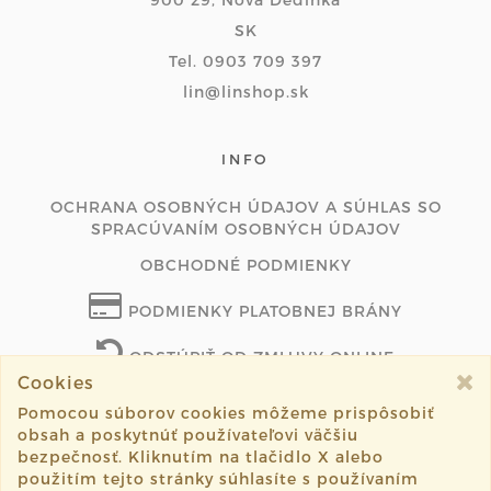
SK
Tel. 0903 709 397
lin@linshop.sk
INFO
OCHRANA OSOBNÝCH ÚDAJOV A SÚHLAS SO
SPRACÚVANÍM OSOBNÝCH ÚDAJOV
OBCHODNÉ PODMIENKY
PODMIENKY PLATOBNEJ BRÁNY
ODSTÚPIŤ OD ZMLUVY ONLINE
Cookies
Pomocou súborov cookies môžeme prispôsobiť
obsah a poskytnúť používateľovi väčšiu
©2026 linshop.sk všetky práva vyhradené.
bezpečnosť. Kliknutím na tlačidlo X alebo
použitím tejto stránky súhlasíte s používaním
Vytvorené systémom
sashe.sk