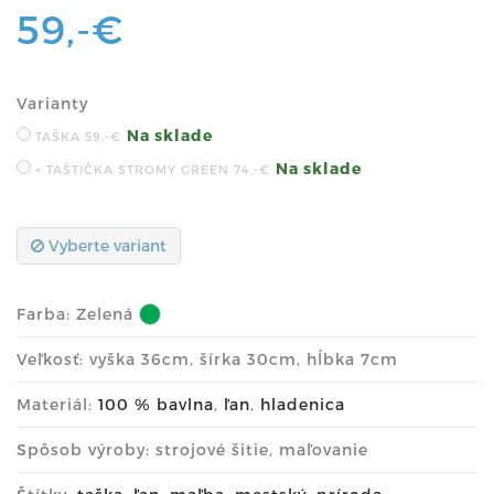
59,-€
Varianty
Na sklade
TAŠKA
59,-€
Na sklade
+ TAŠTIČKA STROMY GREEN
74,-€
Vyberte variant
Farba:
Zelená
Veľkosť: vyška 36cm, šírka 30cm, hĺbka 7cm
Materiál:
100 % bavlna
,
ľan
,
hladenica
Spôsob výroby: strojové šitie, maľovanie