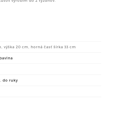
kusov vyrobím do 2 týždňov.
m, výška 20 cm, horná časť šírka 33 cm
bavlna
y
,
do ruky