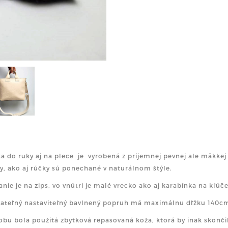
a do ruky aj na plece je vyrobená z príjemnej pevnej ale mäkkej
y, ako aj rúčky sú ponechané v naturálnom štýle.
anie je na zips, vo vnútri je malé vrecko ako aj karabínka na kľúče
ateľný nastaviteľný bavlnený popruh má maximálnu dľžku 140c
obu bola použitá zbytková repasovaná koža, ktorá by inak skončil