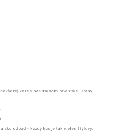
 hovädzej kože v naturálnom raw štýle. Hrany
.
m
a ako odpad – každý kus je tak nielen štýlový,