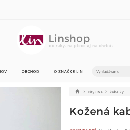
Linshop
do ruky, na plece aj na chrbát
MOV
OBCHOD
O ZNAČKE LIN
cityLINe
kabelky
Kožená ka