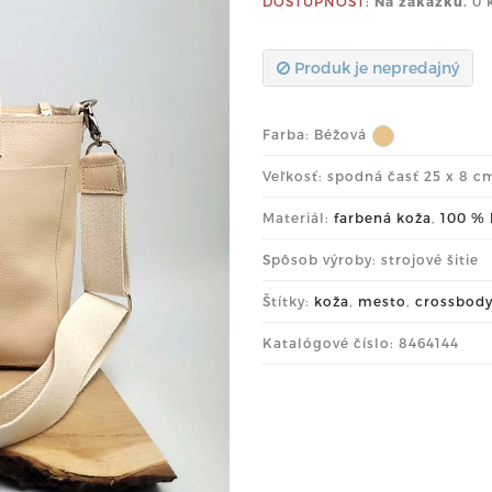
DOSTUPNOSŤ:
Na zákazku.
0 
Produk je nepredajný
Farba:
Béžová
Veľkosť: spodná časť 25 x 8 c
Materiál:
farbená koža
,
100 % 
Spôsob výroby: strojové šitie
Štítky:
koža
,
mesto
,
crossbod
Katalógové číslo: 8464144