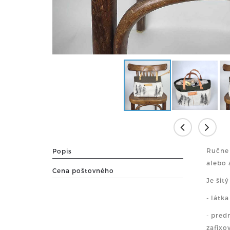
Ručne 
Popis
alebo 
Cena poštovného
Je šit
- látk
- pred
zafixo