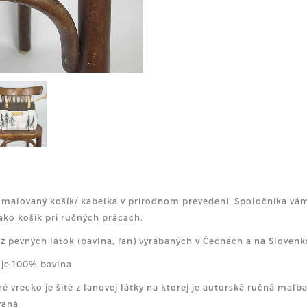
maľovaný košík/ kabelka v prírodnom prevedení. Spoločníka vá
ako košík pri ručných prácach.
ý z pevných látok (bavlna, ľan) vyrábaných v Čechách a na Slovenk
a je 100% bavlna
né vrecko je šité z ľanovej látky na ktorej je autorská ručná maľb
vaná