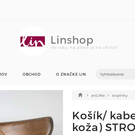
Linshop
do ruky, na plece aj na chrbát
MOV
OBCHOD
O ZNAČKE LIN
artLINe
doplnky
Košík/ kabe
koža) STR