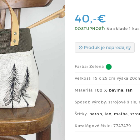
40,-€
DOSTUPNOSŤ:
Na sklade
1 kus
Produk je nepredajný
Farba:
Zelená
Veľkosť: 15 x 25 cm výška 20c
Materiál:
100 % bavlna
,
ľan
Spôsob výroby: strojové šitie,
Štítky:
batoh
,
ľan
,
maľba
,
str
Katalógové číslo: 7747479