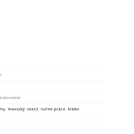
.
m
 maľovanie
omy
,
mestský
,
textil
,
ručné práce
,
klbko