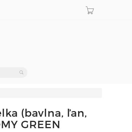
lka (bavlna, ľan,
OMY GREEN