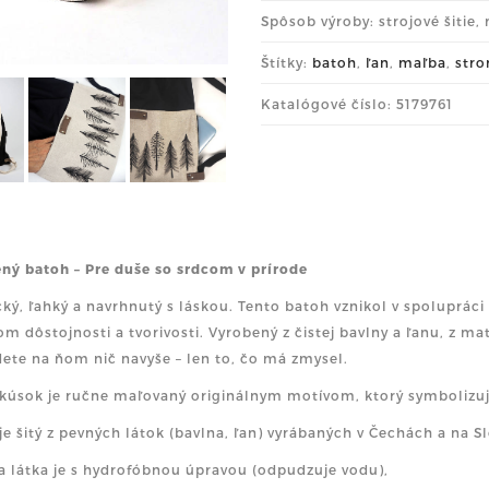
Spôsob výroby: strojové šitie,
Štítky:
batoh
,
ľan
,
maľba
,
str
Katalógové číslo: 5179761
ný batoh – Pre duše so srdcom v prírode
cký, ľahký a navrhnutý s láskou. Tento batoh vznikol v spolupráci
om dôstojnosti a tvorivosti. Vyrobený z čistej bavlny a ľanu, z 
ete na ňom nič navyše – len to, čo má zmysel.
kúsok je ručne maľovaný originálnym motívom, ktorý symbolizuje 
je šitý z pevných látok (bavlna, ľan) vyrábaných v Čechách a na S
na látka je s hydrofóbnou úpravou (odpudzuje vodu),