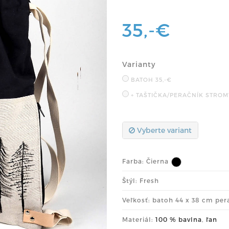
35,-€
Varianty
BATOH
35,-€
+ TAŠTIČKA/PERAČNÍK STRO
Vyberte variant
Farba:
Čierna
Štýl: Fresh
Veľkosť: batoh 44 x 38 cm per
Materiál:
100 % bavlna
,
ľan