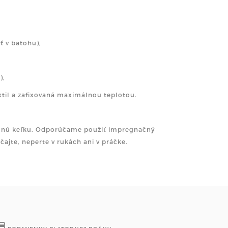
ť v batohu),
),
xtil a zafixovaná maximálnou teplotou.
jemnú kefku. Odporúčame použiť impregnačný
ajte, neperte v rukách ani v práčke.