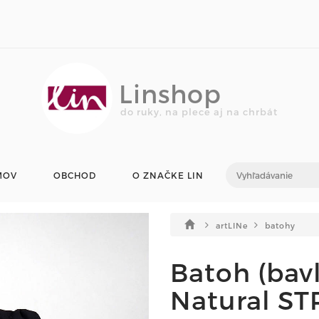
Linshop
do ruky, na plece aj na chrbát
MOV
OBCHOD
O ZNAČKE LIN
artLINe
batohy
Batoh (bavl
Natural S