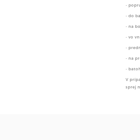
- popr
- do b
- na b
- vo v
- pred
- na p
- bato
V príp
sprej 