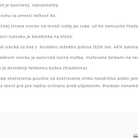
uh je bavlnený, nastaviteľný,
atohu sa zmestí veľkosť A4,
očnej strane vrecko na mobil (vždy po ruke, už ho nemusíte hľada
nútri ruksaku je karabínka na kľúče,
né vrecká sú šité z hrubého režného plátna (52% ľan, 48% bavlna
rednom vrecku je autorská ručná maľba, maľovaná farbami na te
h je doladený farbenou kožou (hladenica)
ade znečistenia použite na znečistenie vlhkú handričku alebo 
na textil pre pre lepšiu ochranu pred ušpinením. Produkt nenamáč