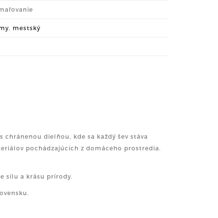
 maľovanie
omy
,
mestský
 s chránenou dielňou, kde sa každý šev stáva
materiálov pochádzajúcich z domáceho prostredia.
silu a krásu prírody.
lovensku.