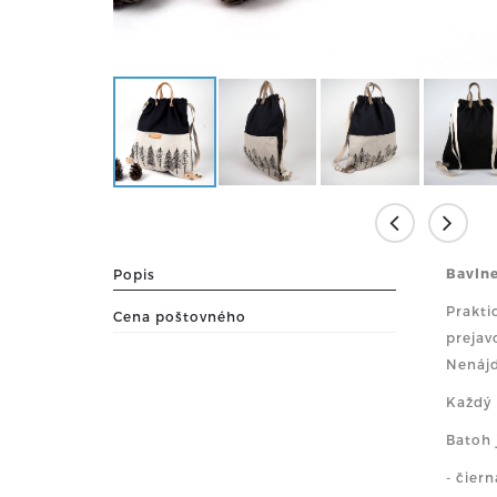
Bavlne
Popis
Prakti
Cena poštovného
prejav
Nenájd
Každý 
Batoh 
- čier