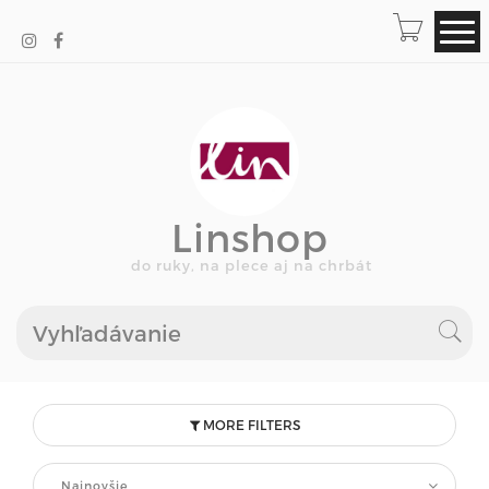
Linshop
do ruky, na plece aj na chrbát
MORE FILTERS
Najnovšie